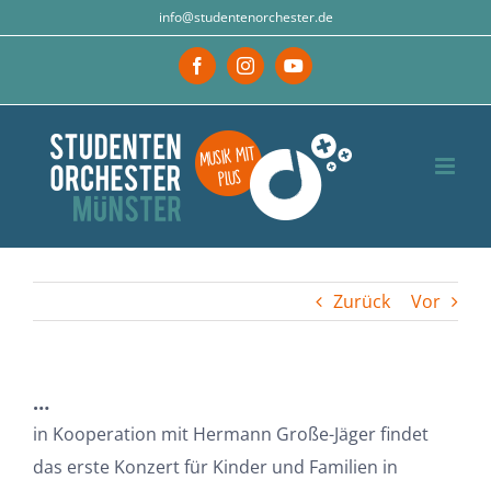
Zum
info@studentenorchester.de
Inhalt
Facebook
Instagram
YouTube
springen
Zurück
Vor
…
in Kooperation mit Hermann Große-Jäger findet
das erste Konzert für Kinder und Familien in