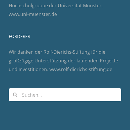
Hochschulgruppe der Universität Münster.
www.uni-muenster.de
FÖRDERER
Wir danken der Rolf-Dierichs-Stiftung für die
großzügige Unterstützung der laufenden Projekte
und Investitionen.
www.rolf-dierichs-stiftung.de
Suche
nach: