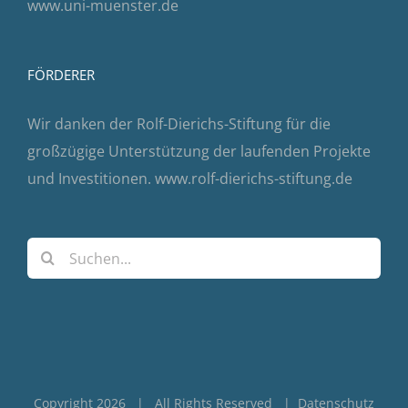
www.uni-muenster.de
FÖRDERER
Wir danken der Rolf-Dierichs-Stiftung für die
großzügige Unterstützung der laufenden Projekte
und Investitionen.
www.rolf-dierichs-stiftung.de
Suche
nach:
Copyright 2026 | All Rights Reserved |
Datenschutz