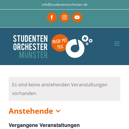
Zum
info@studentenorchester.de
Inhalt
Facebook
Instagram
YouTube
springen
Es sind keine anstehenden Veranstaltungen
vorhanden.
Anstehende
Datum
Vergangene Veranstaltungen
wählen.