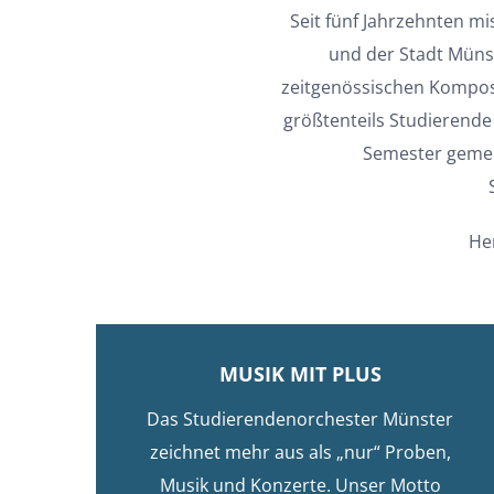
Seit fünf Jahrzehnten m
und der Stadt Münst
zeitgenössischen Komposi
größtenteils Studierende
Semester gemei
He
MUSIK MIT PLUS
Das Studierendenorchester Münster
zeichnet mehr aus als „nur“ Proben,
Musik und Konzerte. Unser Motto