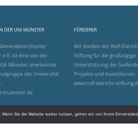
N DER UNI MÜNSTER
FÖRDERER
dierendenorchester
Wir danken der Rolf-Dierich
e.V. ist eine von der
Stiftung für die großzügige
ität Münster anerkannte
Unterstützung der laufend
ulgruppe der Universität
Projekte und Investitionen.
.
www.rolf-dierichs-stiftung.
i-muenster.de
 Wenn Sie die Website weiter nutzen, gehen wir von Ihrem Einverständ
tz
|
Impressum