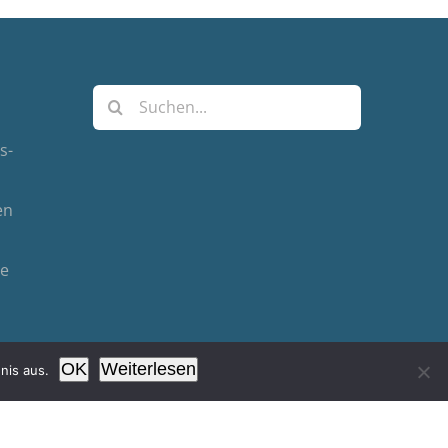
Suche
nach:
s-
en
de
OK
Weiterlesen
nis aus.
Facebook
Instagram
YouTube