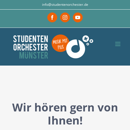
Zum
info@studentenorchester.de
Inhalt
Facebook
Instagram
YouTube
springen
Wir hören gern von
Ihnen!