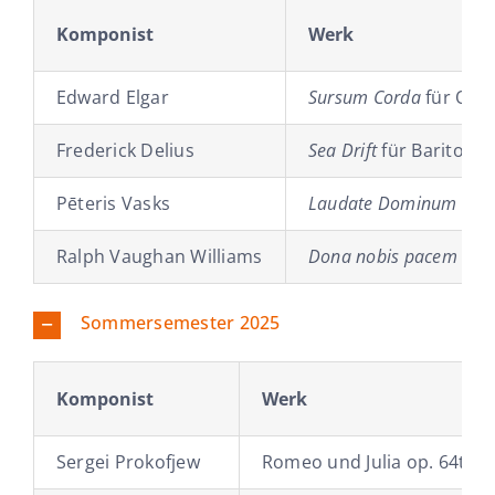
Komponist
Werk
Edward Elgar
Sursum Corda
für Orch
Frederick Delius
Sea Drift
für Bariton, 
Pēteris Vasks
Laudate Dominum
für 
Ralph Vaughan Williams
Dona nobis pacem
für 
Sommersemester 2025
Komponist
Werk
Sergei Prokofjew
Romeo und Julia op. 64ter 