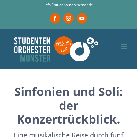
Zum
info@studentenorchester.de
Inhalt
Facebook
Instagram
YouTube
springen
Sinfonien und Soli:
der
Konzertrückblick.
Eine musikalische Reise durch fünf