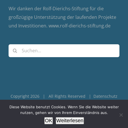
Wir danken der Rolf-Dierichs-Stiftung für die
großzügige Unterstützung der laufenden Projekte
und Investitionen.
www.rolf-dierichs-stiftung.de
Suche
nach:
Copyright 2026 | All Rights Reserved |
Datenschutz
|
Impressum
Diese Website benutzt Cookies. Wenn Sie die Website weiter
nutzen, gehen wir von Ihrem Einverständnis aus.
Facebook
Instagram
YouTube
OK
Weiterlesen