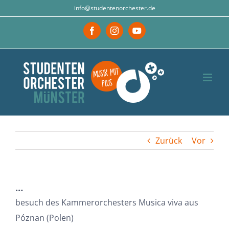
Zum
info@studentenorchester.de
Inhalt
Facebook
Instagram
YouTube
springen
Zurück
Vor
…
besuch des Kammerorchesters Musica viva aus
Póznan (Polen)