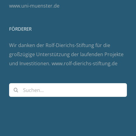
www.uni-muenster.de
FÖRDERER
Wir danken der Rolf-Dierichs-Stiftung für die
großzügige Unterstützung der laufenden Projekte
und Investitionen.
www.rolf-dierichs-stiftung.de
Suche
nach: