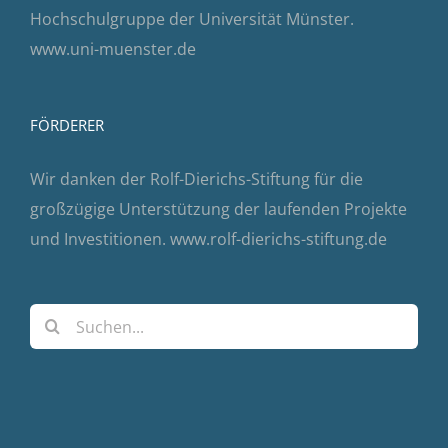
Hochschulgruppe der Universität Münster.
www.uni-muenster.de
FÖRDERER
Wir danken der Rolf-Dierichs-Stiftung für die
großzügige Unterstützung der laufenden Projekte
und Investitionen.
www.rolf-dierichs-stiftung.de
Suche
nach: