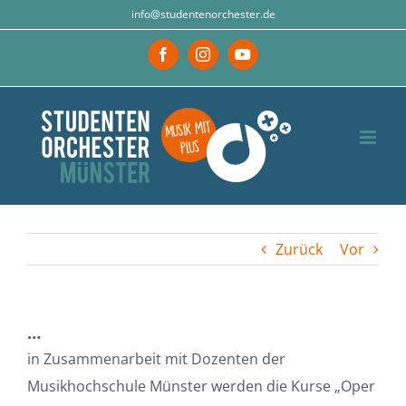
Zum
info@studentenorchester.de
Inhalt
Facebook
Instagram
YouTube
springen
Zurück
Vor
…
in Zusammenarbeit mit Dozenten der
Musikhochschule Münster werden die Kurse „Oper