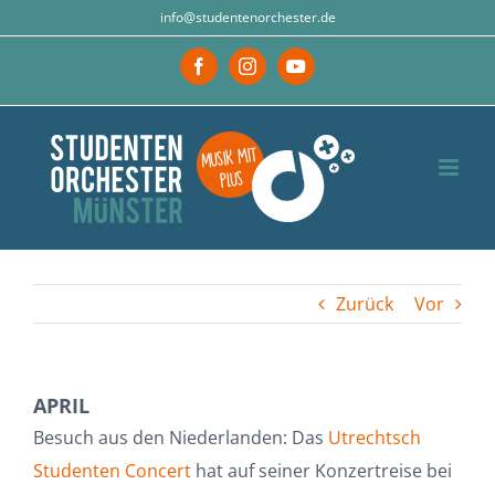
Zum
info@studentenorchester.de
Inhalt
Facebook
Instagram
YouTube
springen
Zurück
Vor
APRIL
Zeige
Besuch aus den Niederlanden: Das
Utrechtsch
grösseres
Studenten Concert
hat auf seiner Konzertreise bei
Bild