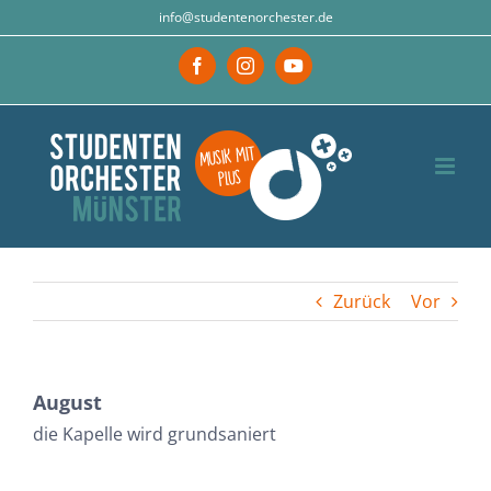
Zum
info@studentenorchester.de
Inhalt
Facebook
Instagram
YouTube
springen
Zurück
Vor
August
die Kapelle wird grundsaniert