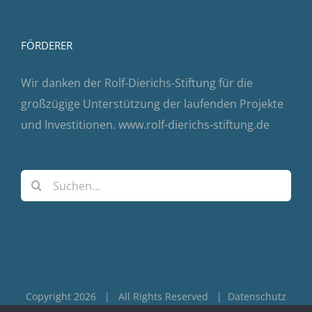
FÖRDERER
Wir danken der Rolf-Dierichs-Stiftung für die
großzügige Unterstützung der laufenden Projekte
und Investitionen.
www.rolf-dierichs-stiftung.de
Suche
nach:
Copyright 2026 | All Rights Reserved |
Datenschutz