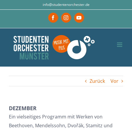
Zum
info@studentenorchester.de
Inhalt
Facebook
Instagram
YouTube
springen
Zurück
Vor
DEZEMBER
Zeige
Ein vielseitiges Programm mit Werken von
grösseres
Beethoven, Mendelssohn, Dvořák, Stamitz und
Bild