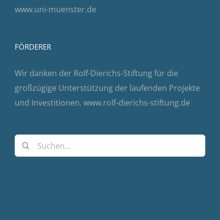
www.uni-muenster.de
FÖRDERER
Wir danken der Rolf-Dierichs-Stiftung für die
großzügige Unterstützung der laufenden Projekte
und Investitionen.
www.rolf-dierichs-stiftung.de
Suche
nach: