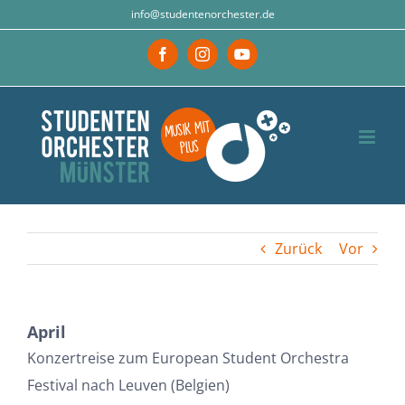
Zum
info@studentenorchester.de
Inhalt
Facebook
Instagram
YouTube
springen
Zurück
Vor
April
Konzertreise zum European Student Orchestra
Festival nach Leuven (Belgien)