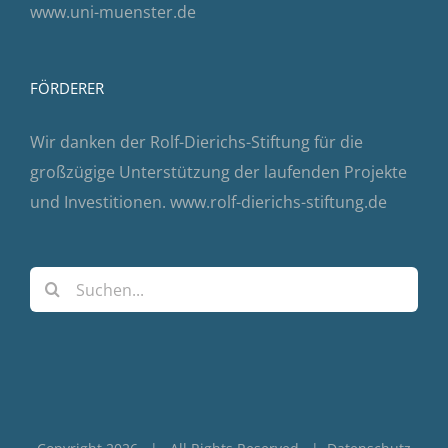
www.uni-muenster.de
FÖRDERER
Wir danken der Rolf-Dierichs-Stiftung für die
großzügige Unterstützung der laufenden Projekte
und Investitionen.
www.rolf-dierichs-stiftung.de
Suche
nach: