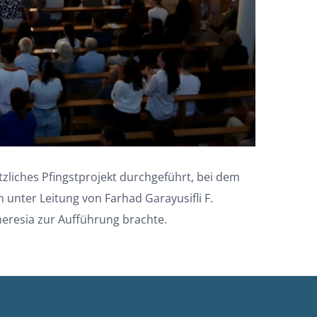
tzliches Pfingstprojekt durchgeführt, bei dem
 unter Leitung von Farhad Garayusifli F.
heresia zur Aufführung brachte.