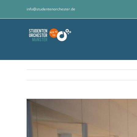
Zum
info@studentenorchester.de
Inhalt
springen
Zeige
grösseres
Bild