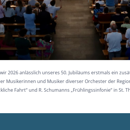
ir 2026 anlässlich unseres 50. Jubiläums erstmals ein zusä
her Musikerinnen und Musiker diverser Orchester der Region
liche Fahrt“ und R. Schumanns „Frühlingssinfonie“ in St. T