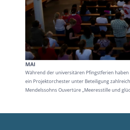
MAI
Während der universitären Pfingstferien haben w
ein Projektorchester unter Beteiligung zahlreic
Mendelssohns Ouvertüre „Meeresstille und glück