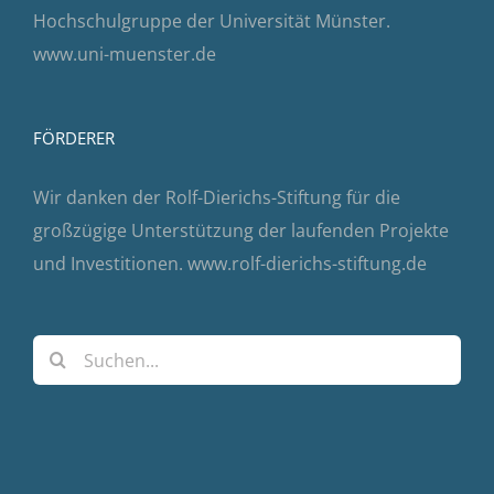
Hochschulgruppe der Universität Münster.
www.uni-muenster.de
FÖRDERER
Wir danken der Rolf-Dierichs-Stiftung für die
großzügige Unterstützung der laufenden Projekte
und Investitionen.
www.rolf-dierichs-stiftung.de
Suche
nach: