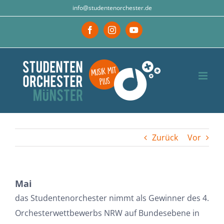
Zum
info@studentenorchester.de
Inhalt
Facebook
Instagram
YouTube
springen
Zurück
Vor
Mai
das Studentenorchester nimmt als Gewinner des 4.
Orchesterwettbewerbs NRW auf Bundesebene in