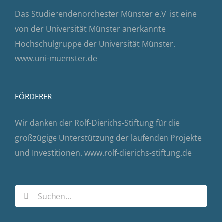
Das Studierendenorchester Münster e.V. ist eine
von der Universität Münster anerkannte
Hochschulgruppe der Universität Münster.
www.uni-muenster.de
FÖRDERER
Wir danken der Rolf-Dierichs-Stiftung für die
großzügige Unterstützung der laufenden Projekte
und Investitionen.
www.rolf-dierichs-stiftung.de
Suche
nach: