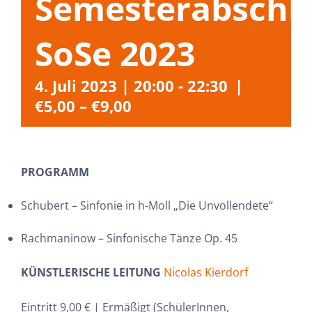
Semesterabschl
SoSe 2023
4. Juli 2023 | 20:00
-
22:30
|
€5,00 – €9,00
PROGRAMM
Schubert – Sinfonie in h-Moll „Die Unvollendete“
Rachmaninow – Sinfonische Tänze Op. 45
KÜNSTLERISCHE LEITUNG
Nicolas Kierdorf
Eintritt 9,00 € | Ermäßigt (SchülerInnen,