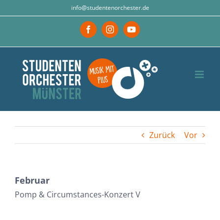
Zum
info@studentenorchester.de
Inhalt
Facebook
Instagram
YouTube
springen
Zurück
Vor
Februar
Pomp & Circumstances-Konzert V