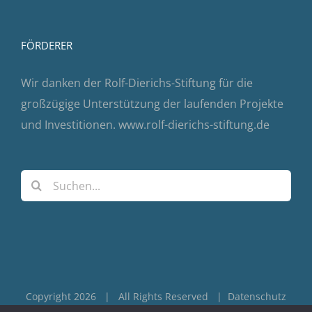
FÖRDERER
Wir danken der Rolf-Dierichs-Stiftung für die
großzügige Unterstützung der laufenden Projekte
und Investitionen.
www.rolf-dierichs-stiftung.de
Suche
nach:
Copyright 2026 | All Rights Reserved |
Datenschutz