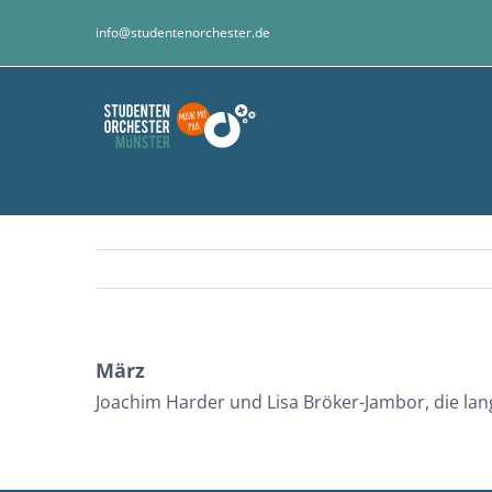
Zum
info@studentenorchester.de
Inhalt
springen
März
Joachim Harder und Lisa Bröker-Jambor, die lan