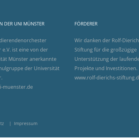
N DER UNI MÜNSTER
FÖRDERER
dierendenorchester
Wir danken der Rolf-Dierich
e.V. ist eine von der
Stiftung für die großzügige
ität Münster anerkannte
Unterstützung der laufend
ulgruppe der Universität
Projekte und Investitionen.
.
www.rolf-dierichs-stiftung.
i-muenster.de
tz
|
Impressum