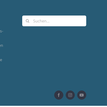
Suche
nach:
s-
en
de
Facebook
Instagram
YouTube