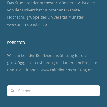
Das Studierendenorchester Münster e.V. ist eine
von der Universität Münster anerkannte
Hochschulgruppe der Universität Münster.
www.uni-muenster.de
FÖRDERER
Wir danken der Rolf-Dierichs-Stiftung für die
großzügige Unterstützung der laufenden Projekte
und Investitionen.
www.rolf-dierichs-stiftung.de
Suche
nach: