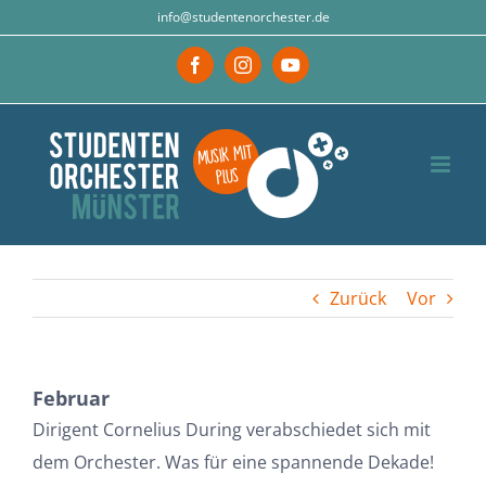
Zum
info@studentenorchester.de
Inhalt
Facebook
Instagram
YouTube
springen
Zurück
Vor
Februar
Dirigent Cornelius During verabschiedet sich mit
dem Orchester. Was für eine spannende Dekade!