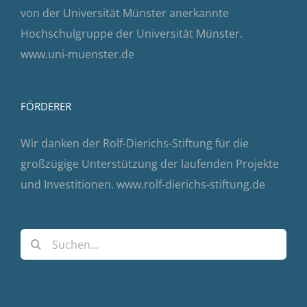
von der Universität Münster anerkannte
Hochschulgruppe der Universität Münster.
www.uni-muenster.de
FÖRDERER
Wir danken der Rolf-Dierichs-Stiftung für die
großzügige Unterstützung der laufenden Projekte
und Investitionen.
www.rolf-dierichs-stiftung.de
Suche
nach: