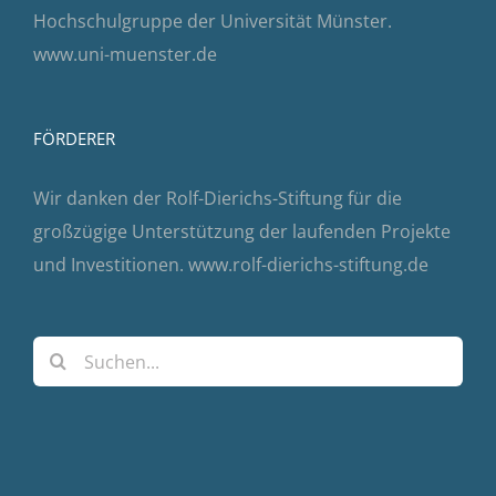
Hochschulgruppe der Universität Münster.
www.uni-muenster.de
FÖRDERER
Wir danken der Rolf-Dierichs-Stiftung für die
großzügige Unterstützung der laufenden Projekte
und Investitionen.
www.rolf-dierichs-stiftung.de
Suche
nach: