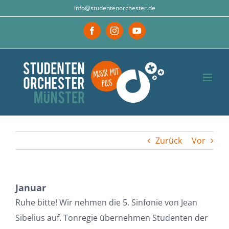
Zum
info@studentenorchester.de
Inhalt
Facebook
Instagram
YouTube
springen
Zurück
Vor
Januar
Ruhe bitte! Wir nehmen die 5. Sinfonie von Jean
Sibelius auf. Tonregie übernehmen Studenten der