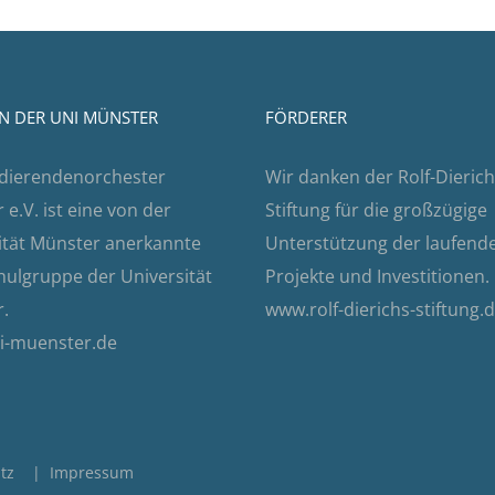
N DER UNI MÜNSTER
FÖRDERER
dierendenorchester
Wir danken der Rolf-Dierich
e.V. ist eine von der
Stiftung für die großzügige
ität Münster anerkannte
Unterstützung der laufend
ulgruppe der Universität
Projekte und Investitionen.
.
www.rolf-dierichs-stiftung.
i-muenster.de
tz
|
Impressum