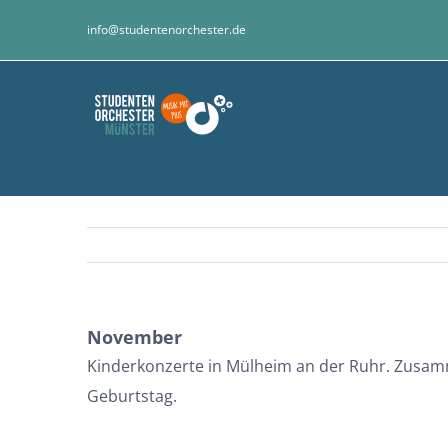
Zum
info@studentenorchester.de
Inhalt
springen
November
Kinderkonzerte in Mülheim an der Ruhr. Zusam
Geburtstag.