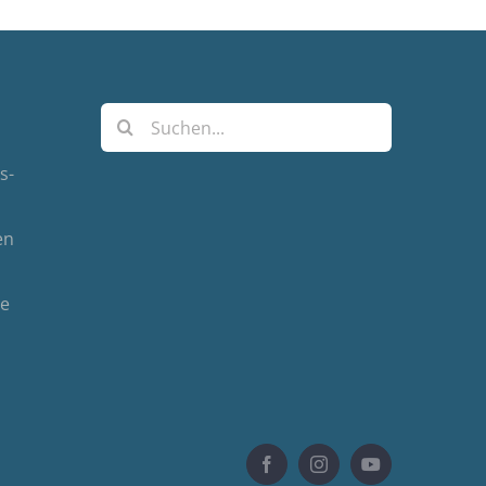
Suche
nach:
s-
en
de
Facebook
Instagram
YouTube