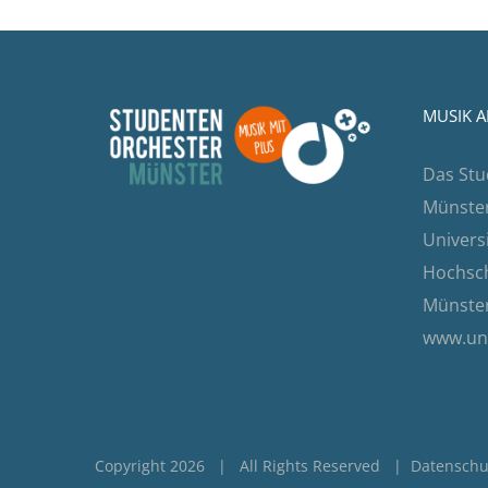
MUSIK A
Das Stu
Münster 
Univers
Hochsch
Münster
www.un
Copyright 2026 | All Rights Reserved |
Datenschu