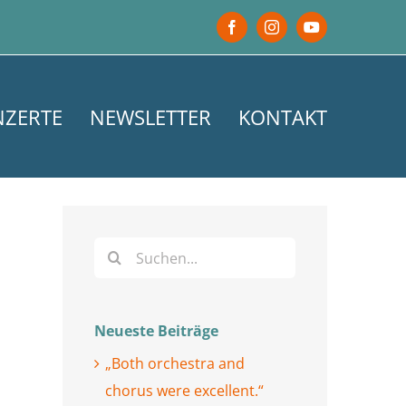
Facebook
Instagram
YouTube
NZERTE
NEWSLETTER
KONTAKT
Suche
nach:
Neueste Beiträge
„Both orchestra and
chorus were excellent.“