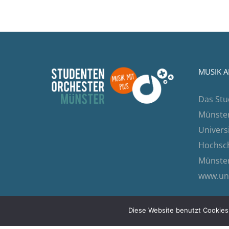
MUSIK A
Das Stu
Münster 
Univers
Hochsch
Münster
www.un
Diese Website benutzt Cookies.