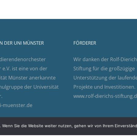
N DER UNI MÜNSTER
FÖRDERER
dierendenorchester
Wir danken der Rolf-Dierich
e.V. ist eine von der
Stiftung für die großzügige
ität Münster anerkannte
Unterstützung der laufend
ulgruppe der Universität
Projekte und Investitionen.
.
www.rolf-dierichs-stiftung.
i-muenster.de
 Wenn Sie die Website weiter nutzen, gehen wir von Ihrem Einverständ