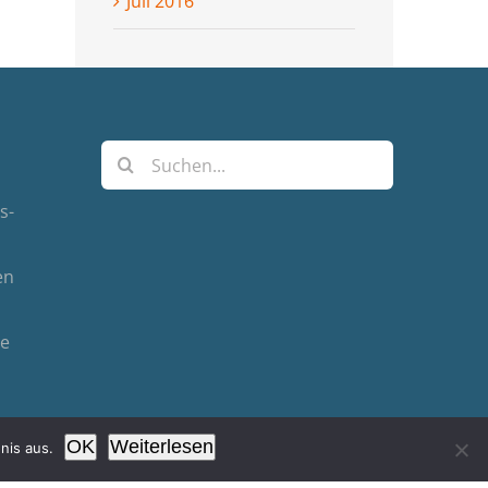
Juli 2016
Suche
nach:
s-
en
de
OK
Weiterlesen
nis aus.