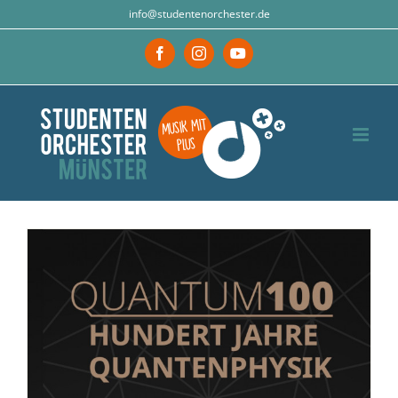
Zum
info@studentenorchester.de
Inhalt
Facebook
Instagram
YouTube
springen