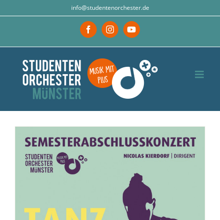
Zum
info@studentenorchester.de
Inhalt
Facebook
Instagram
YouTube
springen