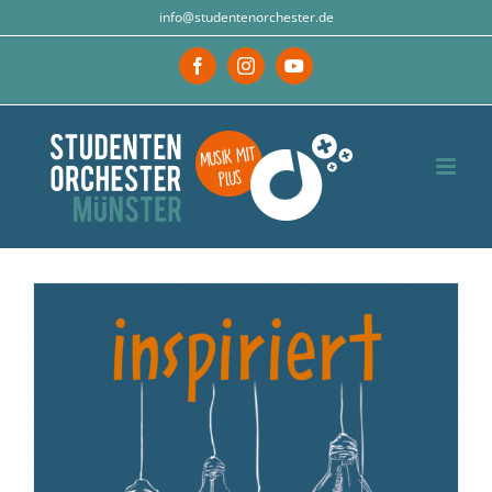
Zum
info@studentenorchester.de
Inhalt
Facebook
Instagram
YouTube
springen