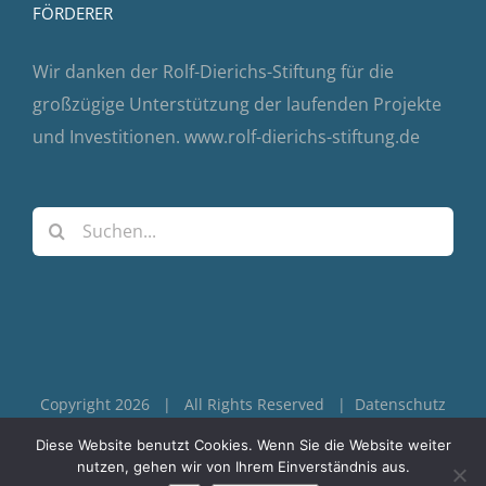
FÖRDERER
Wir danken der Rolf-Dierichs-Stiftung für die
großzügige Unterstützung der laufenden Projekte
und Investitionen.
www.rolf-dierichs-stiftung.de
Suche
nach:
Copyright 2026 | All Rights Reserved |
Datenschutz
|
Impressum
Diese Website benutzt Cookies. Wenn Sie die Website weiter
nutzen, gehen wir von Ihrem Einverständnis aus.