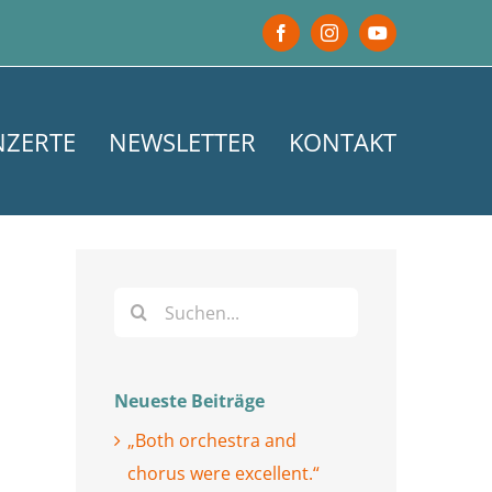
Facebook
Instagram
YouTube
NZERTE
NEWSLETTER
KONTAKT
Suche
nach:
Neueste Beiträge
„Both orchestra and
chorus were excellent.“