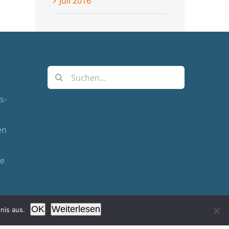
Juli 2016
Suche
nach:
s-
en
de
OK
Weiterlesen
nis aus.