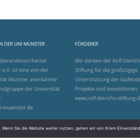
N DER UNI MÜNSTER
FÖRDERER
dierendenorchester
Wir danken der Rolf-Dierich
e.V. ist eine von der
Stiftung für die großzügige
ität Münster anerkannte
Unterstützung der laufend
ulgruppe der Universität
Projekte und Investitionen.
.
www.rolf-dierichs-stiftung.
i-muenster.de
 Wenn Sie die Website weiter nutzen, gehen wir von Ihrem Einverständ