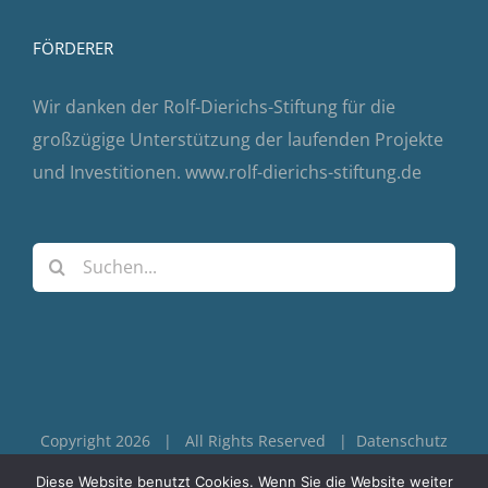
FÖRDERER
Wir danken der Rolf-Dierichs-Stiftung für die
großzügige Unterstützung der laufenden Projekte
und Investitionen.
www.rolf-dierichs-stiftung.de
Suche
nach:
Copyright 2026 | All Rights Reserved |
Datenschutz
|
Impressum
Diese Website benutzt Cookies. Wenn Sie die Website weiter