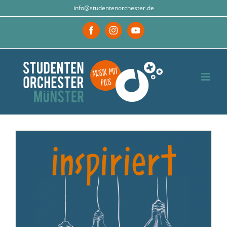
Zum
info@studentenorchester.de
Inhalt
Facebook
Instagram
YouTube
springen