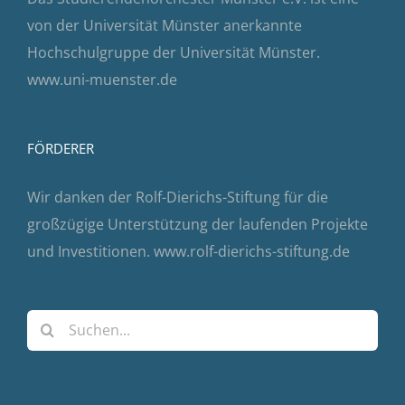
von der Universität Münster anerkannte
Hochschulgruppe der Universität Münster.
www.uni-muenster.de
FÖRDERER
Wir danken der Rolf-Dierichs-Stiftung für die
großzügige Unterstützung der laufenden Projekte
und Investitionen.
www.rolf-dierichs-stiftung.de
Suche
nach: