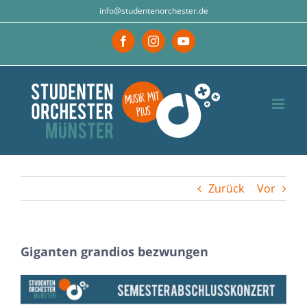
Zum
info@studentenorchester.de
Inhalt
Facebook
Instagram
YouTube
springen
Zurück
Vor
Giganten grandios bezwungen