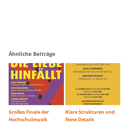
Ähnliche Beiträge
e
Großes Finale der
Klare Strukturen und
Mit
Hochschulmusik
feine Details
reb
Zw