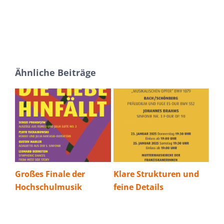
Ähnliche Beiträge
e
Großes Finale der
Klare Strukturen und
Mit
Hochschulmusik
feine Details
reb
Zw