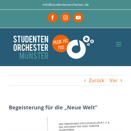
Zum
info@studentenorchester.de
Inhalt
Facebook
Instagram
YouTube
springen
Zurück
Vor
Begeisterung für die „Neue Welt“