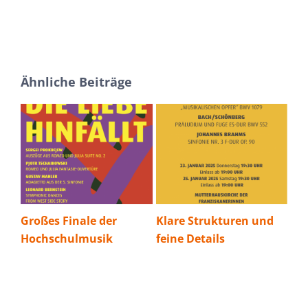
Ähnliche Beiträge
ale der
Klare Strukturen und
Mit Gefühl für
lmusik
feine Details
rebellische
Zwischentöne